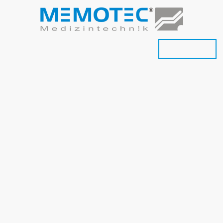
andel
Polsterei
OP-Tisch Polster
Onlineshop