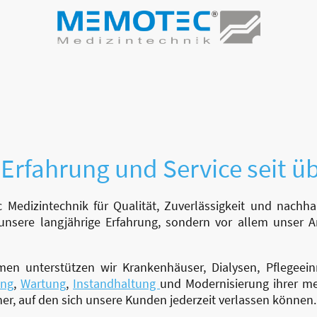
andel
Polsterei
OP-Tisch Polster
Onlineshop
rfahrung und Service seit ü
 Medizintechnik für Qualität, Zuverlässigkeit und nachha
r unsere langjährige Erfahrung, sondern vor allem unse
hmen unterstützen wir Krankenhäuser, Dialysen, Pflegeein
ung
,
Wartung
,
Instandhaltung
und Modernisierung ihrer me
rtner, auf den sich unsere Kunden jederzeit verlassen können.