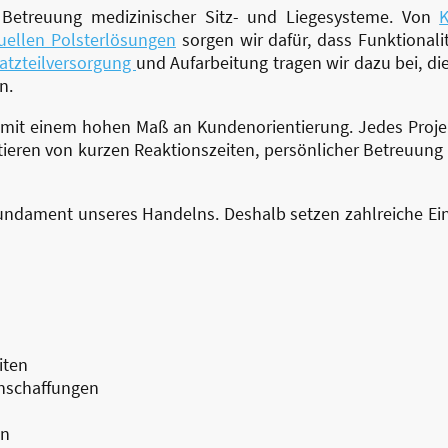
n Betreuung medizinischer Sitz- und Liegesysteme. Von
K
duellen Polsterlösungen
sorgen wir dafür, dass Funktionali
satzteilversorgung
und Aufarbeitung tragen wir dazu bei, d
n.
it einem hohen Maß an Kundenorientierung. Jedes Projekt 
tieren von kurzen Reaktionszeiten, persönlicher Betreuun
 Fundament unseres Handelns. Deshalb setzen zahlreiche E
iten
anschaffungen
en