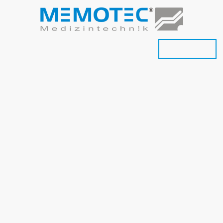
andel
Polsterei
OP-Tisch Polster
Onlineshop