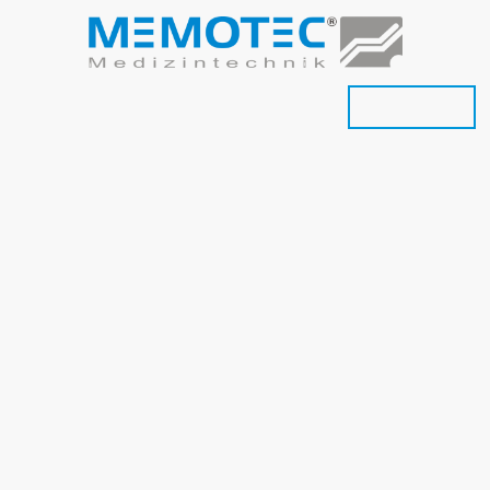
andel
Polsterei
OP-Tisch Polster
Onlineshop