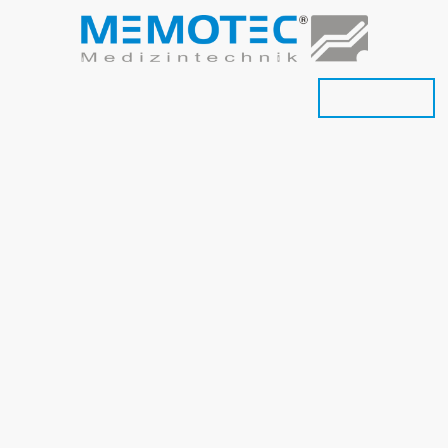
andel
Polsterei
OP-Tisch Polster
Onlineshop