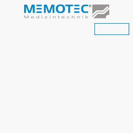
andel
Polsterei
OP-Tisch Polster
Onlineshop